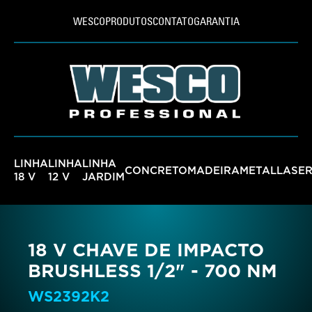
WESCO
PRODUTOS
CONTATO
GARANTIA
LINHA
LINHA
LINHA
CONCRETO
MADEIRA
METAL
LASE
18 V
12 V
JARDIM
18 V CHAVE DE IMPACTO
BRUSHLESS 1/2" - 700 NM
WS2392K2