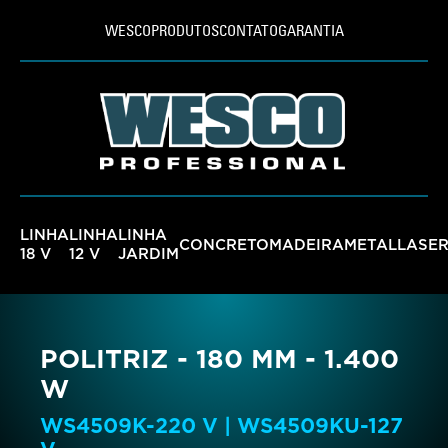
WESCO
PRODUTOS
CONTATO
GARANTIA
LINHA
LINHA
LINHA
CONCRETO
MADEIRA
METAL
LASE
18 V
12 V
JARDIM
POLITRIZ - 180 MM - 1.400
W
WS4509K-220 V | WS4509KU-127