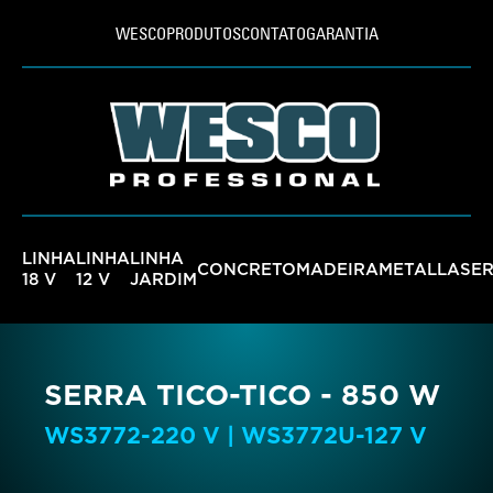
WESCO
PRODUTOS
CONTATO
GARANTIA
LINHA
LINHA
LINHA
CONCRETO
MADEIRA
METAL
LASE
18 V
12 V
JARDIM
SERRA TICO-TICO - 850 W
WS3772-220 V | WS3772U-127 V